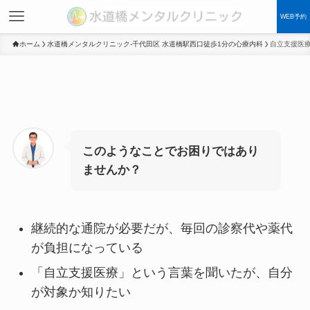
WEB予約
ホーム
水道橋メンタルクリニック-千代田区 水道橋駅西口徒歩1分の心療内科
自立支援医療
このようなことでお困りではあり
ませんか？
継続的な通院が必要だが、毎回の診察代や薬代
が負担になっている
「自立支援医療」という言葉を聞いたが、自分
が対象か知りたい