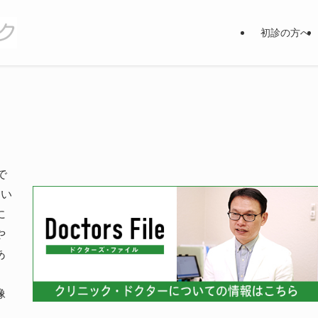
初診の方へ
で
働い
に
や
あ
像